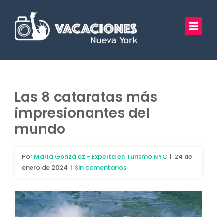
Saltar
al
Toggl
contenido
Navig
Vacaciones Nueva York
Excursiones
Las 8 cataratas más
impresionantes del
Tours Privados
mundo
Guía Turística
Por
María González - Experta en Turismo NYC
|
24 de
Hoteles
enero de 2024
|
Sin comentarios
Preguntas Frecuentes