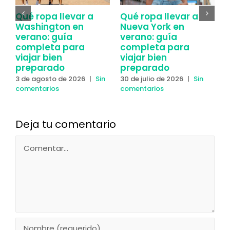
Qué ropa llevar a
Qué ropa llevar a
C
Washington en
Nueva York en
Y
verano: guía
verano: guía
y
completa para
completa para
2
viajar bien
viajar bien
c
preparado
preparado
3 de agosto de 2026
|
Sin
30 de julio de 2026
|
Sin
comentarios
comentarios
Deja tu comentario
Comentar