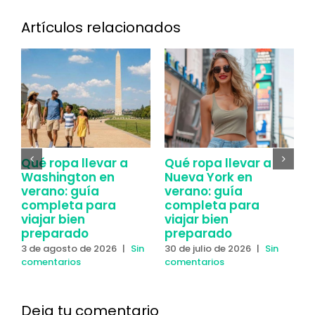
Artículos relacionados
Qué ropa llevar a
Qué ropa llevar a
C
Washington en
Nueva York en
Y
verano: guía
verano: guía
y
completa para
completa para
2
viajar bien
viajar bien
c
preparado
preparado
3 de agosto de 2026
|
Sin
30 de julio de 2026
|
Sin
comentarios
comentarios
Deja tu comentario