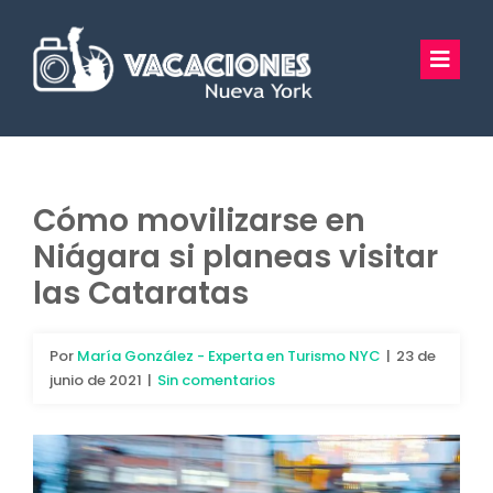
Saltar
al
Toggl
contenido
Navig
Vacaciones Nueva York
Excursiones
Cómo movilizarse en
Niágara si planeas visitar
Tours Privados
las Cataratas
Guía Turística
Por
María González - Experta en Turismo NYC
|
23 de
Hoteles
junio de 2021
|
Sin comentarios
Preguntas Frecuentes