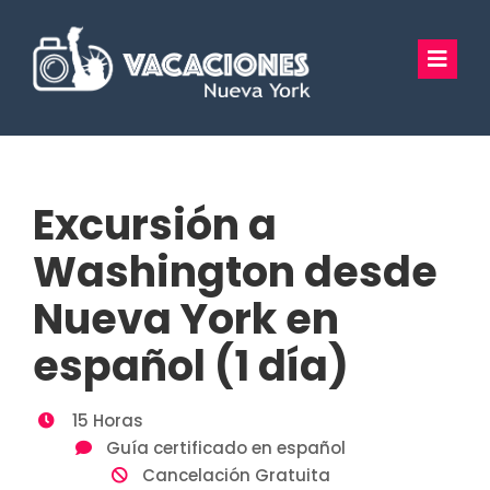
Saltar
al
Toggl
contenido
Navig
Vacaciones Nueva York
Excursiones
Excursión a
Tours Privados
Washington desde
Nueva York en
Guía Turística
español (1 día)
Hoteles
15 Horas
Preguntas Frecuentes
Guía certificado en español
Cancelación Gratuita