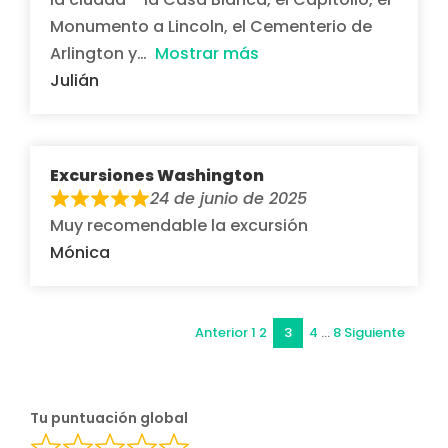
Monumento a Lincoln, el Cementerio de
Arlington y
Mostrar más
Julián
Excursiones Washington
24 de junio de 2025
Muy recomendable la excursión
Mónica
Navegaci
Página
Página
Página
Página
Anterior
1
2
3
4
…
8
Siguiente
Página
de
Tu puntuación global