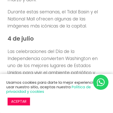
Durante estas semanas, el Tidal Basin y el
National Mall ofrecen algunas de las
imágenes más icónicas de la capital.
4 de julio
Las celebraciones del Día de la
Independencia convierten Washington en
uno de los mejores lugares de Estados
Unidos para vivir el ambiente patriótico y
disfrutar de fuegos artificiales junto a
Usamos cookies para darte la mejor experiencia. Al
monumentos históricos.
usar nuestro sitio, aceptas nuestra
Política de
privacidad y cookies
Passport DC
ACEPTAR
Passport DC es uno de los eventos culturales