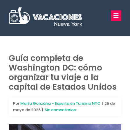
Saltar
al
Toggl
contenido
Navig
Vacaciones Nueva York
Excursiones
Guía completa de
Washington DC: cómo
Tours Privados
organizar tu viaje a la
Guía Turística
capital de Estados Unidos
Hoteles
Por
María González - Experta en Turismo NYC
|
25 de
mayo de 2026
|
Sin comentarios
Preguntas Frecuentes