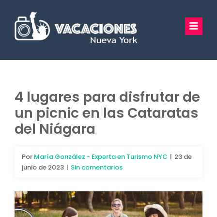
Saltar
al
Toggl
contenido
Navig
Vacaciones Nueva York
Excursiones
4 lugares para disfrutar de
un picnic en las Cataratas
Tours Privados
del Niágara
Guía Turística
Por
María González - Experta en Turismo NYC
|
23 de
Hoteles
junio de 2023
|
Sin comentarios
Preguntas Frecuentes