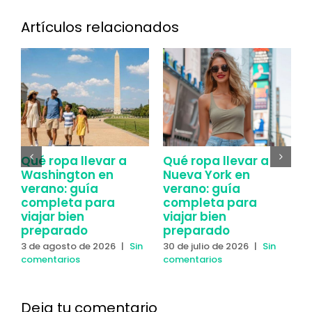
Artículos relacionados
Qué ropa llevar a
Qué ropa llevar a
C
Washington en
Nueva York en
Y
verano: guía
verano: guía
y
completa para
completa para
2
viajar bien
viajar bien
c
preparado
preparado
3 de agosto de 2026
|
Sin
30 de julio de 2026
|
Sin
comentarios
comentarios
Deja tu comentario