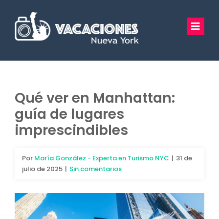
Saltar
al
Toggl
contenido
Navig
Vacaciones Nueva York
Excursiones
Qué ver en Manhattan:
guía de lugares
Tours Privados
imprescindibles
Guía Turística
Por
María González - Experta en Turismo NYC
|
31 de
Hoteles
julio de 2025
|
Sin comentarios
Preguntas Frecuentes