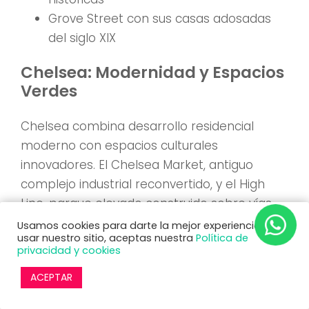
Grove Street con sus casas adosadas
del siglo XIX
Chelsea: Modernidad y Espacios
Verdes
Chelsea combina desarrollo residencial
moderno con espacios culturales
innovadores. El Chelsea Market, antiguo
complejo industrial reconvertido, y el High
Line, parque elevado construido sobre vías
férreas abandonadas, representan la
Usamos cookies para darte la mejor experiencia. Al
usar nuestro sitio, aceptas nuestra
Política de
reinvención urbana contemporánea.
privacidad y cookies
High Line Park:
ACEPTAR
Extensión: 2.3 kilómetros desde