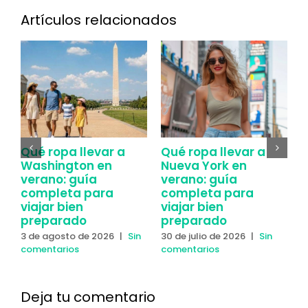
Artículos relacionados
Qué ropa llevar a
Qué ropa llevar a
C
Washington en
Nueva York en
Y
verano: guía
verano: guía
y
completa para
completa para
2
viajar bien
viajar bien
c
preparado
preparado
3 de agosto de 2026
|
Sin
30 de julio de 2026
|
Sin
comentarios
comentarios
Deja tu comentario