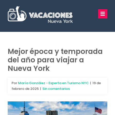
Saltar
al
Toggl
contenido
Navig
Vacaciones Nueva York
Excursiones
Mejor época y temporada
del año para viajar a
Tours Privados
Nueva York
Guía Turística
Por
María González - Experta en Turismo NYC
|
19 de
Hoteles
febrero de 2025
|
Sin comentarios
Preguntas Frecuentes