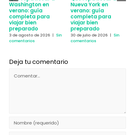
Washington en
Nueva York en
Y
verano: guía
verano: guía
y
completa para
completa para
2
viajar bien
viajar bien
c
preparado
preparado
3 de agosto de 2026
|
Sin
30 de julio de 2026
|
Sin
comentarios
comentarios
Deja tu comentario
Comentar