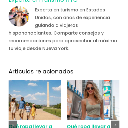
Experta en turismo en Estados
Unidos, con años de experiencia
guiando a viajeros
hispanohablantes. Comparte consejos y
recomendaciones para aprovechar al máximo
tu viaje desde Nueva York.
Artículos relacionados
Qué ropa llevar a
Qué ropa llevar a
C