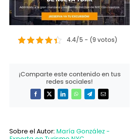
4.4/5 - (9 votos)
¡Comparte este contenido en tus
redes sociales!
Facebook
X
LinkedIn
WhatsApp
Telegram
Correo
electrónico
Sobre el Autor:
María González -
Experta en Turismo NYC