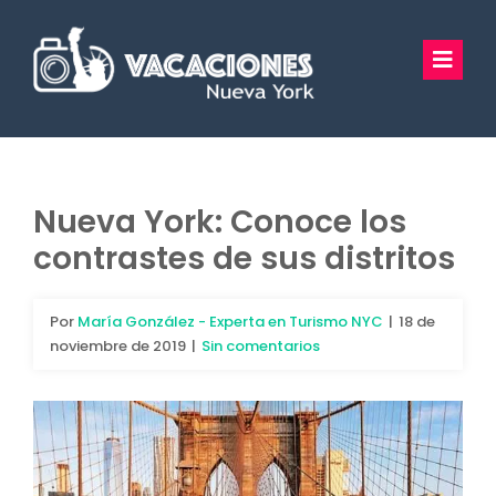
Saltar
al
Toggl
contenido
Navig
Vacaciones Nueva York
Excursiones
Nueva York: Conoce los
contrastes de sus distritos
Tours Privados
Guía Turística
Por
María González - Experta en Turismo NYC
|
18 de
noviembre de 2019
|
Sin comentarios
Hoteles
Preguntas Frecuentes