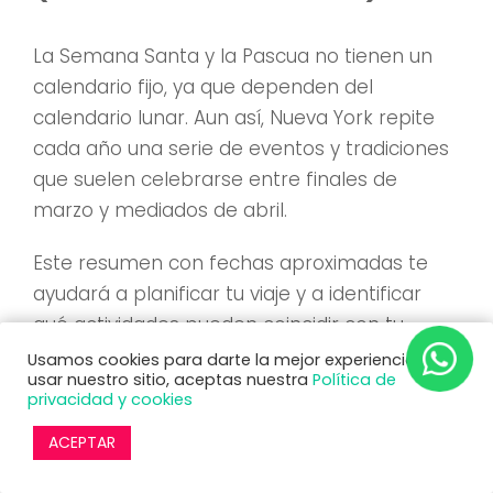
La Semana Santa y la Pascua no tienen un
calendario fijo, ya que dependen del
calendario lunar. Aun así, Nueva York repite
cada año una serie de eventos y tradiciones
que suelen celebrarse entre finales de
marzo y mediados de abril.
Este resumen con fechas aproximadas te
ayudará a planificar tu viaje y a identificar
qué actividades pueden coincidir con tu
estancia.
Usamos cookies para darte la mejor experiencia. Al
usar nuestro sitio, aceptas nuestra
Política de
privacidad y cookies
Eventos habituales de Semana
Santa y Pascua en NYC
ACEPTAR