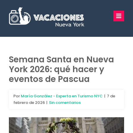
Saltar
al
Toggl
contenido
Navig
Vacaciones Nueva York
Excursiones
Semana Santa en Nueva
York 2026: qué hacer y
Tours Privados
eventos de Pascua
Guía Turística
Por
María González - Experta en Turismo NYC
|
7 de
Hoteles
febrero de 2026
|
Sin comentarios
Preguntas Frecuentes