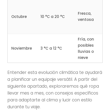
S
c
Fresca,
Octubre
10 °C a 20 °C
m
ventosa
b
l
Fría, con
A
posibles
t
Noviembre
3 °C a 12 °C
lluvias o
b
nieve
r
Entender esta evolución climática te ayudará
a planificar un equipaje versátil. A partir del
siguiente apartado, exploraremos qué ropa
llevar mes a mes, con consejos específicos
para adaptarte al clima y lucir con estilo
durante tu viaje.