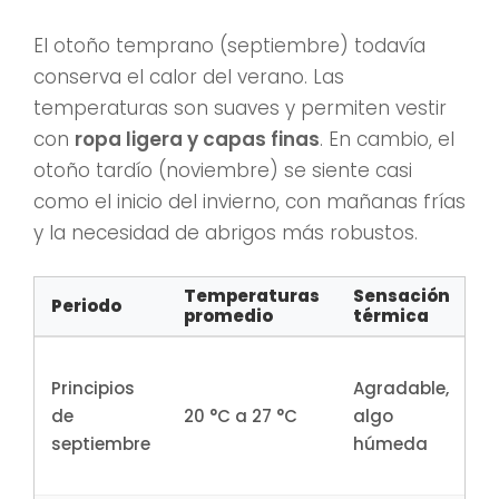
El otoño temprano (septiembre) todavía
conserva el calor del verano. Las
temperaturas son suaves y permiten vestir
con
ropa ligera y capas finas
. En cambio, el
otoño tardío (noviembre) se siente casi
como el inicio del invierno, con mañanas frías
y la necesidad de abrigos más robustos.
Temperaturas
Sensación
T
Periodo
promedio
térmica
r
C
Principios
Agradable,
p
de
20 °C a 27 °C
algo
li
septiembre
húmeda
c
f