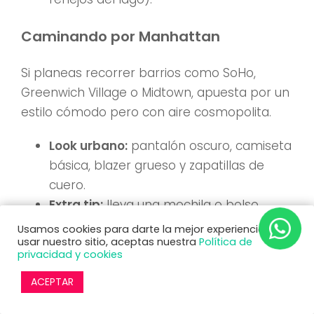
Caminando por Manhattan
Si planeas recorrer barrios como SoHo,
Greenwich Village o Midtown, apuesta por un
estilo cómodo pero con aire cosmopolita.
Look urbano:
pantalón oscuro, camiseta
básica, blazer grueso y zapatillas de
cuero.
Extra tip:
lleva una mochila o bolso
crossbody para guardar tu bufanda o
Usamos cookies para darte la mejor experiencia. Al
usar nuestro sitio, aceptas nuestra
Política de
chaqueta si la temperatura sube al
privacidad y cookies
mediodía.
ACEPTAR
Eventos nocturnos y restaurantes