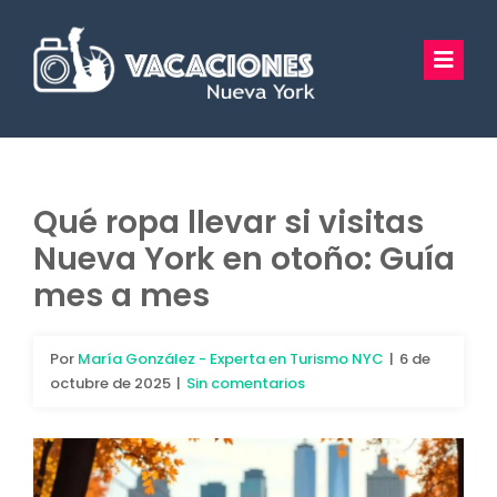
Saltar
al
Toggl
contenido
Navig
Vacaciones Nueva York
Excursiones
Qué ropa llevar si visitas
Nueva York en otoño: Guía
Tours Privados
mes a mes
Guía Turística
Por
María González - Experta en Turismo NYC
|
6 de
Hoteles
octubre de 2025
|
Sin comentarios
Preguntas Frecuentes