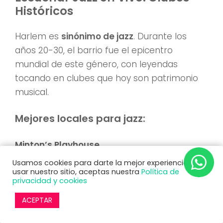
Históricos
Harlem es
sinónimo de jazz
. Durante los
años 20-30, el barrio fue el epicentro
mundial de este género, con leyendas
tocando en clubes que hoy son patrimonio
musical.
Mejores locales para jazz:
Minton’s Playhouse
Usamos cookies para darte la mejor experiencia. Al
Qué es:
La cuna del bebop, donde Dizzy
usar nuestro sitio, aceptas nuestra
Política de
privacidad y cookies
Gillespie y Thelonious Monk
revolucionaron el jazz en los años 40
ACEPTAR
Ambiente:
Íntimo, elegante, con