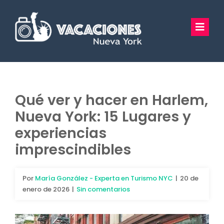
Saltar
al
Toggl
contenido
Navig
Vacaciones Nueva York
Excursiones
Qué ver y hacer en Harlem,
Nueva York: 15 Lugares y
Tours Privados
experiencias
Guía Turística
imprescindibles
Hoteles
Por
María González - Experta en Turismo NYC
|
20 de
enero de 2026
|
Sin comentarios
Preguntas Frecuentes