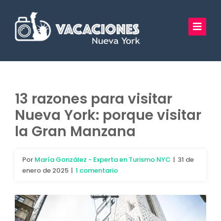
Saltar
al
Toggl
contenido
Navig
Vacaciones Nueva York
Excursiones
13 razones para visitar
Nueva York: porque visitar
Tours Privados
la Gran Manzana
Guía Turística
Por
María González - Experta en Turismo NYC
|
31 de
Hoteles
enero de 2025
|
1 comentario
Preguntas Frecuentes