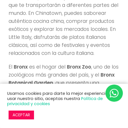
que te transportarán a diferentes partes del
mundo. En Chinatown, puedes saborear
auténtica cocina china, comprar productos
exóticos y explorar los mercados locales. En
Little Italy, disfrutarás de platos italianos
clásicos, así como de festivales y eventos
relacionados con la cultura italiana.
El
Bronx
es el hogar del
Bronx Zoo
, uno de los
zoológicos más grandes del país, y el
Bronx
Botanical Garden
, que presenta una
impresionante variedad de flora y fauna.
Usamos cookies para darte la mejor experiencia. Al
usar nuestro sitio, aceptas nuestra
Política de
privacidad y cookies
Williamsburg
en Brooklyn es un paraíso
para los amantes del arte y la cultura
ACEPTAR
hipster. Aquí encontrarás galerías de arte