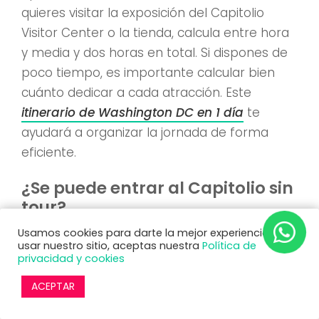
quieres visitar la exposición del Capitolio
Visitor Center o la tienda, calcula entre hora
y media y dos horas en total. Si dispones de
poco tiempo, es importante calcular bien
cuánto dedicar a cada atracción. Este
itinerario de Washington DC en 1 día
te
ayudará a organizar la jornada de forma
eficiente.
¿Se puede entrar al Capitolio sin
tour?
Usamos cookies para darte la mejor experiencia. Al
No. El acceso al interior del edificio para
usar nuestro sitio, aceptas nuestra
Política de
privacidad y cookies
visitantes está organizado exclusivamente a
través de las visitas guiadas. No es posible
ACEPTAR
recorrer el Capitolio de manera libre sin un