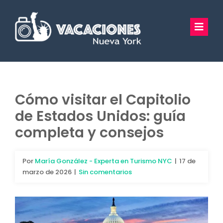
Saltar
al
Toggl
contenido
Navig
Vacaciones Nueva York
Excursiones
Cómo visitar el Capitolio
de Estados Unidos: guía
Tours Privados
completa y consejos
Guía Turística
Por
María González - Experta en Turismo NYC
|
17 de
Hoteles
marzo de 2026
|
Sin comentarios
Preguntas Frecuentes