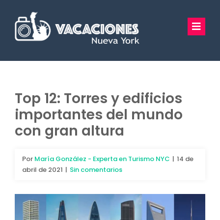
Saltar
al
Toggl
contenido
Navig
Vacaciones Nueva York
Excursiones
Top 12: Torres y edificios
importantes del mundo
Tours Privados
con gran altura
Guía Turística
Por
María González - Experta en Turismo NYC
|
14 de
Hoteles
abril de 2021
|
Sin comentarios
Preguntas Frecuentes