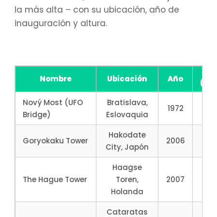
la más alta – con su ubicación, año de
inauguración y altura.
Al
Nombre
Ubicación
Año
(me
Nový Most (UFO
Bratislava,
1972
9
Bridge)
Eslovaquia
Hakodate
Goryokaku Tower
2006
10
City, Japón
Haagse
The Hague Tower
Toren,
2007
131
Holanda
Cataratas