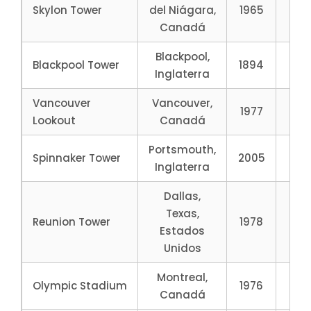
Skylon Tower
del Niágara,
1965
15
Canadá
Blackpool,
Blackpool Tower
1894
15
Inglaterra
Vancouver
Vancouver,
1977
16
Lookout
Canadá
Portsmouth,
Spinnaker Tower
2005
17
Inglaterra
Dallas,
Texas,
Reunion Tower
1978
17
Estados
Unidos
Montreal,
Olympic Stadium
1976
17
Canadá