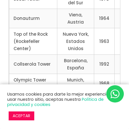
del Sur
Viena,
Donauturm
1964
25
Austria
Top of the Rock
Nueva York,
(Rockefeller
Estados
1963
259
Center)
Unidos
Barcelona,
Collserola Tower
1992
28
España
Olympic Tower
Munich,
1968
29
(Olympiaturm)
Alemania
Usamos cookies para darte la mejor experiencia. Al
Hunan,
usar nuestro sitio, aceptas nuestra
Política de
Shennong Tower
1999
29
privacidad y cookies
China
ACEPTAR
Eureka Skydeck
Melbourne,
2006
30
88
Australia