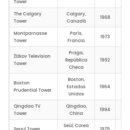
Tower
The Calgary
Calgary,
1968
19
Tower
Canadá
Montparnasse
París,
1973
21
Tower
Francia
Praga,
Žižkov Television
República
1992
21
Tower
Checa
Boston,
Boston
Estados
1964
22
Prudential Tower
Unidos
Qingdao TV
Qingdao,
1994
23
Tower
China
Seúl, Corea
Seoul Tower
1975
239