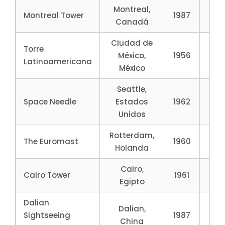
Montreal,
Montreal Tower
1987
17
Canadá
Ciudad de
Torre
México,
1956
18
Latinoamericana
México
Seattle,
Space Needle
Estados
1962
18
Unidos
Rotterdam,
The Euromast
1960
18
Holanda
Cairo,
Cairo Tower
1961
18
Egipto
Dalian
Dalian,
Sightseeing
1987
19
China