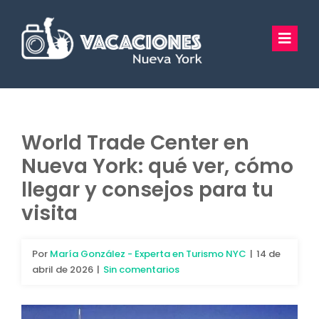
Saltar
al
Toggl
contenido
Navig
Vacaciones Nueva York
Excursiones
World Trade Center en
Nueva York: qué ver, cómo
Tours Privados
llegar y consejos para tu
Guía Turística
visita
Hoteles
Por
María González - Experta en Turismo NYC
|
14 de
abril de 2026
|
Sin comentarios
Preguntas Frecuentes