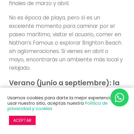
finales de marzo y abril.
No es época de playa, pero sí es un
excelente momento para caminar por el
paseo marítimo, visitar el acuario, comer en
Nathan’s Famous o explorar Brighton Beach
sin aglomeraciones. Si vienes en abril o
mayo, encontrarás un ambiente más local y
relajado.
Verano (junio a septiembre): la
temporada más animada y
completa
Usamos cookies para darte la mejor experiencia. Al
usar nuestro sitio, aceptas nuestra
Política de
privacidad y cookies
El verano es la
temporada alta de Coney
ACEPTAR
Island
, cuando todo está abierto y en pleno
funcionamiento. Luna Park y Deno’s Wonder