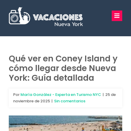
Saltar
al
Toggl
contenido
Navig
Vacaciones Nueva York
Excursiones
Qué ver en Coney Island y
cómo llegar desde Nueva
Tours Privados
York: Guía detallada
Guía Turística
Por
María González - Experta en Turismo NYC
|
25 de
Hoteles
noviembre de 2025
|
Sin comentarios
Preguntas Frecuentes